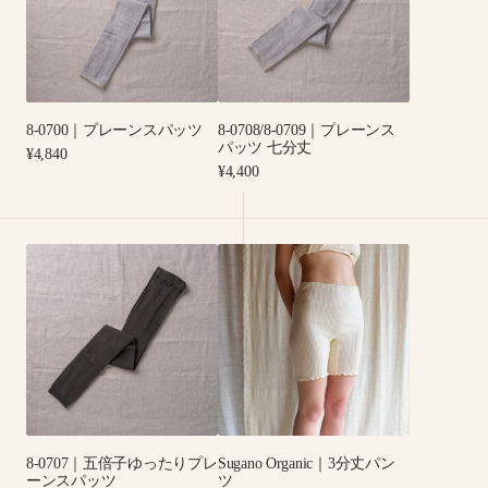
レ
プ
ー
レ
ン
ー
ス
ン
パ
ス
8-0700｜プレーンスパッツ
8-0708/8-0709｜プレーンス
ッ
パ
パッツ 七分丈
Regular
¥4,840
ツ
ッ
price
Regular
¥4,400
ツ
price
七
分
8-
Sugano
丈
0707
organic
｜
｜
五
3
倍
分
子
丈
ゆ
パ
っ
ン
た
ツ
8-0707｜五倍子ゆったりプレ
Sugano Organic｜3分丈パン
り
ーンスパッツ
ツ