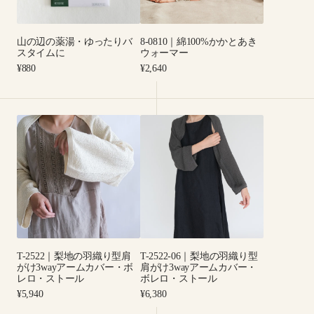
っ
と
た
あ
山の辺の薬湯・ゆったりバ
8-0810｜綿100%かかとあき
り
き
スタイムに
ウォーマー
バ
ウ
Regular
Regular
¥880
¥2,640
ス
ォ
price
price
タ
ー
イ
マ
T-
T-
ム
ー
2522
2522-
に
｜
06
梨
｜
地
梨
の
地
羽
の
織
羽
り
織
T-2522｜梨地の羽織り型肩
T-2522-06｜梨地の羽織り型
型
り
がけ3wayアームカバー・ボ
肩がけ3wayアームカバー・
肩
型
レロ・ストール
ボレロ・ストール
が
肩
Regular
Regular
¥5,940
¥6,380
price
price
け
が