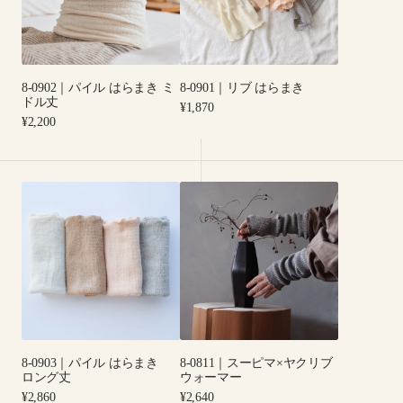
ル
は
は
ら
ら
ま
ま
き
8-0902｜パイル はらまき ミ
8-0901｜リブ はらまき
き
ドル丈
Regular
¥1,870
ミ
Regular
price
¥2,200
ド
price
ル
丈
8-
8-
0903
0811
｜
｜
パ
ス
イ
ー
ル
ピ
は
マ
ら
×
ま
ヤ
8-0903｜パイル はらまき
8-0811｜スーピマ×ヤクリブ
き
ク
ロング丈
ウォーマー
ロ
リ
Regular
Regular
¥2,860
¥2,640