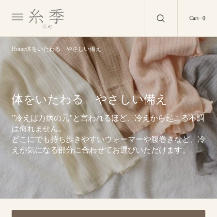
O
N
0
0
Cart
T
E
N
T
Home
体をいたわる やさしい備え
Collection:
体をいたわる やさしい備え
”冷えは万病の元”と言われるほど、冷えから起こる不調
は侮れません。
どこにでも持ち歩きやすいウォーマーや腹巻きなど、冷
えが気になる部分に合わせてお選びいただけます。