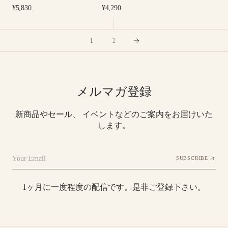
プ
Regular
Regular
¥5,830
¥4,290
レ
price
price
ー
ン
1
2
ス
パ
ッ
ツ
メルマガ登録
新商品やセール、 イベントなどのご案内をお届けいた
します。
Your Email
SUBSCRIBE
1ヶ月に一度程度の配信です。是非ご登録下さい。