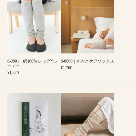
8-
8-
ー
0801
0800
ソ
｜
｜
ッ
綿
か
ク
100%
か
ス
レ
と
ッ
ケ
グ
ア
ウ
ソ
8-0801｜綿100% レッグウォ
8-0800｜かかとケアソックス
ォ
ッ
ーマー
Regular
¥1,760
ー
ク
Regular
price
¥1,870
マ
ス
price
ー
山
8-
の
0810
辺
｜
の
綿
薬
100%
湯・
か
ゆ
か