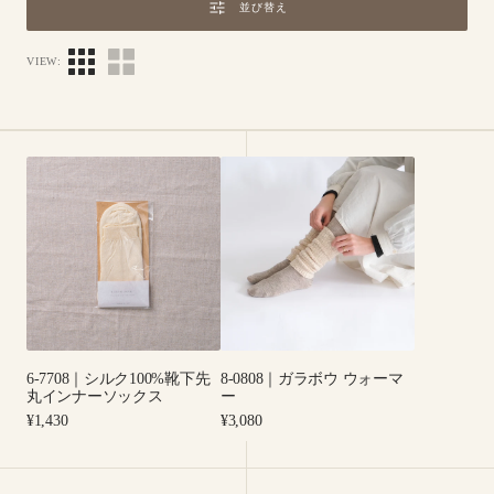
並び替え
VIEW:
6-
8-
7708
0808
｜
｜
シ
ガ
ル
ラ
ク
ボ
100%
ウ
靴
ウ
下
ォ
6-7708｜シルク100%靴下先
8-0808｜ガラボウ ウォーマ
先
ー
丸インナーソックス
ー
丸
マ
Regular
Regular
¥1,430
¥3,080
イ
ー
price
price
ン
ナ