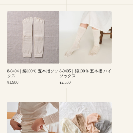
3way
け
ア
3way
8-
8-
ー
ア
0404
0405
ム
ー
｜
｜
カ
ム
綿
綿
バ
カ
100％
100％
ー・
バ
五
五
ボ
ー・
本
本
レ
ボ
指
指
ロ・
レ
ソ
ハ
ス
ロ・
8-0404｜綿100％ 五本指ソッ
8-0405｜綿100％ 五本指 ハイ
ッ
イ
ト
ス
クス
ソックス
ク
ソ
ー
ト
Regular
Regular
¥1,980
¥2,530
ス
ッ
price
price
ル
ー
ク
ル
ス
8-
8-
0902
0901
｜
｜
パ
リ
イ
ブ