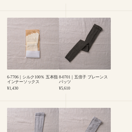
ン
ブ
price
price
グ
ウ
丈
ォ
6-
8-
ー
7706
0701
マ
｜
｜
ー
シ
五
ル
倍
ク
子
100％
プ
五
レ
本
ー
6-7706｜シルク100％ 五本指
8-0701｜五倍子 プレーンス
指
ン
インナーソックス
パッツ
イ
ス
Regular
Regular
¥1,430
¥5,610
ン
パ
price
price
ナ
ッ
ー
ツ
8-
8-
ソ
0700
0708/8-
ッ
｜
0709
ク
プ
｜
ス