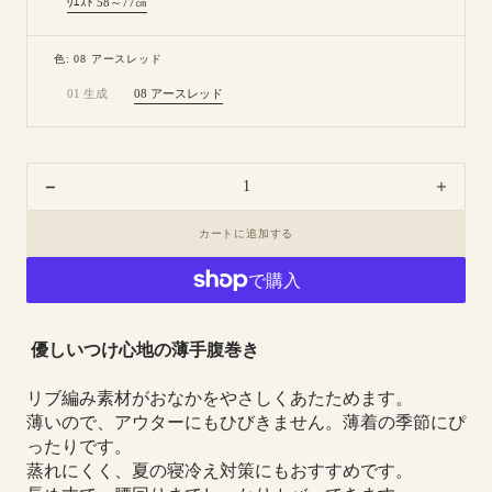
ｳｴｽﾄ 58～77㎝
Variant
sold
out
or
色: 08 アースレッド
unavailable
01 生成
08 アースレッド
Variant
Variant
sold
sold
out
out
or
or
unavailable
unavailable
Decrease
Increa
quantity
quanti
カートに追加する
for
for
8-
8-
0901
0901
｜
｜
リ
リ
優しいつけ心地の薄手腹巻き
ブ
ブ
は
は
リブ編み素材がおなかをやさしくあたためます。
ら
ら
薄いので、アウターにもひびきません。薄着の季節にぴ
ま
ま
ったりです。
き
き
蒸れにくく、夏の寝冷え対策にもおすすめです。