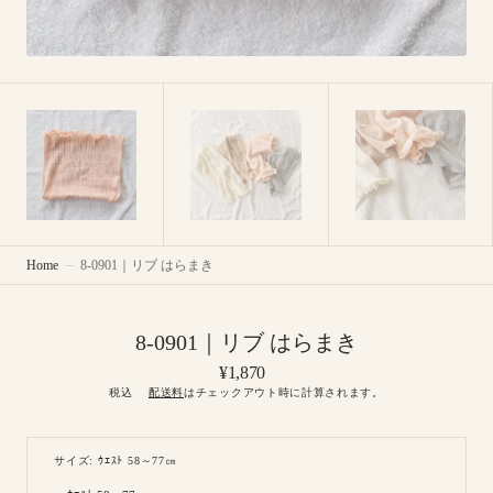
Home
8-0901｜リブ はらまき
8-0901｜リブ はらまき
Regular
¥1,870
price
税込
配送料
はチェックアウト時に計算されます。
サイズ: ｳｴｽﾄ 58～77㎝