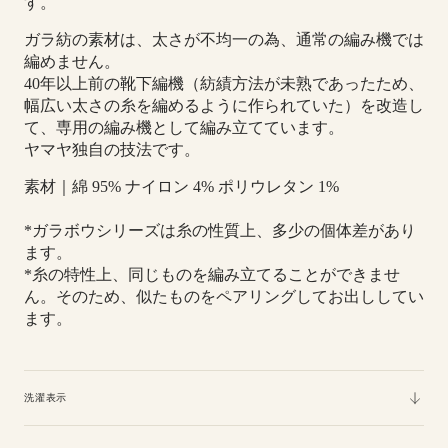
す。
ー
ー
マ
マ
ガラ紡の素材は、太さが不均一の為、通常の編み機では
ー
ー
編めません。
40年以上前の靴下編機（紡績方法が未熟であったため、
幅広い太さの糸を編めるように作られていた）を改造し
て、専用の編み機として編み立てています。
ヤマヤ独自の技法です。
素材｜綿 95% ナイロン 4% ポリウレタン 1%
*ガラボウシリーズは糸の性質上、多少の個体差があり
ます。
*糸の特性上、同じものを編み立てることができませ
ん。そのため、似たものをペアリングしてお出ししてい
ます。
洗濯表示