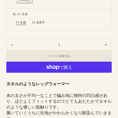
フリーサイズ
Variant
sold
out
or
色: 01 生成
unavailable
01 生成
15 五倍子
Variant
Variant
sold
sold
out
out
or
or
unavailable
unavailable
Decrease
Increa
quantity
quanti
カートに追加する
for
for
8-
8-
0808
0808
｜
｜
ガ
ガ
タオルのようなレッグウォーマー
ラ
ラ
ボ
ボ
糸の太さが不均一なことで編み地に独特の凹凸感があ
ウ
ウ
り、ほどよくフィットするのでとてもあたたかでタオル
ウ
ウ
のような優しい肌触りです。
ォ
ォ
履いていくうちに生地がやわらかくなり馴染んでいきま