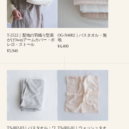
地
ス
の
タ
羽
オ
織
ル・
り
無
T-2522｜梨地の羽織り型肩
OG-N4002｜バスタオル・無
型
地
がけ3wayアームカバー・ボ
地
肩
レロ・ストール
Regular
¥4,400
が
Regular
price
¥5,940
price
け
3way
ア
TS-
TS-
ー
002-
001-
ム
03
01
カ
｜
｜
バ
バ
ウ
ー・
ス
ォ
ボ
タ
ッ
レ
オ
シ
ロ・
ル・
ュ
ス
TS-002-03｜バスタオル・ワ
TS-001-01｜ウォッシュタオ