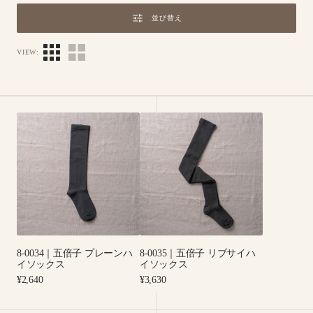
並び替え
VIEW:
8-
8-
0034
0035
｜
｜
五
五
倍
倍
子
子
プ
リ
レ
ブ
ー
サ
8-0034｜五倍子 プレーンハ
8-0035｜五倍子 リブサイハ
ン
イ
イソックス
イソックス
ハ
ハ
Regular
Regular
¥2,640
¥3,630
イ
イ
price
price
ソ
ソ