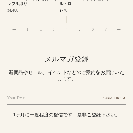
ワ
タ
ト
ッフル織り
ル・ロゴ
ッ
オ
ー
Regular
Regular
¥4,400
¥770
フ
ル・
price
price
ル
ル
ロ
織
ゴ
1
…
3
4
5
6
7
り
メルマガ登録
新商品やセール、 イベントなどのご案内をお届けいた
します。
Your Email
SUBSCRIBE
1ヶ月に一度程度の配信です。是非ご登録下さい。