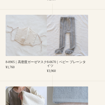
イ
price
ツ
8-
8-
0905
0670
｜
｜
高
ベ
密
ビ
度
ー
ガ
プ
ー
レ
ゼ
ー
8-0905｜高密度ガーゼマスク
8-0670｜ベビー プレーンタ
マ
ン
イツ
Regular
¥1,760
ス
タ
price
Regular
¥3,960
ク
イ
price
ツ
T-
OG-
2522
N4002
｜
｜
梨
バ