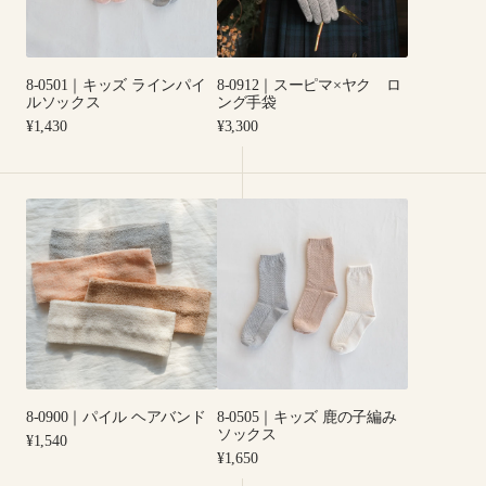
ラ
マ
イ
×
ン
ヤ
8-0501｜キッズ ラインパイ
8-0912｜スーピマ×ヤク ロ
パ
ク
ルソックス
ング手袋
イ
ロ
Regular
Regular
¥1,430
¥3,300
ル
ン
price
price
ソ
グ
ッ
手
8-
8-
ク
袋
0900
0505
ス
｜
｜
パ
キ
イ
ッ
ル
ズ
ヘ
鹿
ア
の
バ
子
8-0900｜パイル ヘアバンド
8-0505｜キッズ 鹿の子編み
ン
編
ソックス
Regular
¥1,540
ド
み
price
Regular
¥1,650
ソ
price