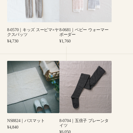
ズ
ー
ス
ウ
ー
ォ
ピ
ー
8-0570｜キッズ スーピマ×ヤ
8-0681｜ベビー ウォーマー
マ
マ
クスパッツ
ボーダー
×
ー
Regular
Regular
¥4,730
¥1,760
ヤ
ボ
price
price
ク
ー
ス
ダ
NS8824
8-
パ
ー
｜
0704
ッ
バ
｜
ツ
ス
五
マ
倍
ッ
子
ト
プ
レ
ー
NS8824｜バスマット
8-0704｜五倍子 プレーンタ
ン
イツ
Regular
¥4,840
タ
price
Regular
¥6,050