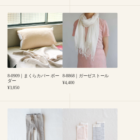
ッ
ク
8-
8-
ス
0909
8868
｜
｜
ま
ガ
く
ー
ら
ゼ
カ
ス
バ
ト
ー
ー
8-0909｜まくらカバー ボー
8-8868｜ガーゼストール
ボ
ル
ダー
Regular
¥4,400
ー
Regular
price
¥3,850
ダ
price
ー
8-
8-
0570
0681
｜
｜
キ
ベ
ッ
ビ