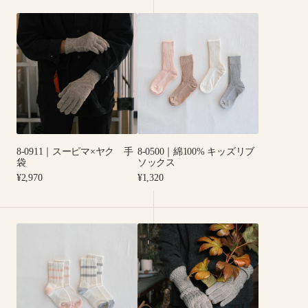
ッ
ッ
8-
8-
ク
ク
0911
0500
ス
ス
｜
｜
ス
綿
ー
100%
ピ
キ
マ
ッ
×
ズ
ヤ
リ
8-0911｜スーピマ×ヤク 手
8-0500｜綿100% キッズリブ
ク
ブ
袋
ソックス
手
ソ
Regular
Regular
¥2,970
¥1,320
袋
ッ
price
price
ク
ス
8-
8-
0501
0912
｜
｜
キ
ス
ッ
ー
ズ
ピ