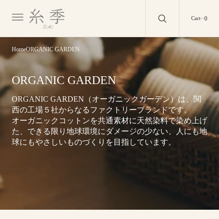
O
N
0
0
Cart
T
E
N
T
Home
ORGANIC GARDEN
Collection:
ORGANIC GARDEN
ORGANIC GARDEN（オーガニックガーデン）は、関
西の工場５社からなるファクトリーブランドです。
オーガニックコットンを共通素材に天然染料で染め上げ
た、できる限り地球環境にダメージの少ない、人にも地
球にもやさしいものづくりを目指しています。