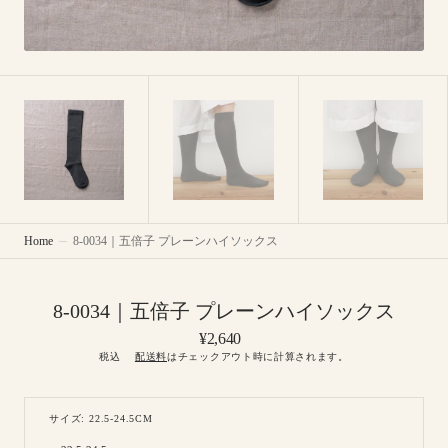
Home
8-0034｜五倍子 プレーンハイソックス
8-0034｜五倍子 プレーンハイソックス
Regular
¥2,640
price
税込
配送料
はチェックアウト時に計算されます。
サイズ: 22.5-24.5CM