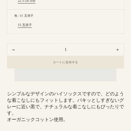
22.5-24.5cm
Variant
sold
out
or
色: 15 五倍子
unavailable
15 五倍子
Variant
sold
out
or
unavailable
Decrease
Increa
quantity
quanti
カートに追加する
for
for
8-
8-
0034
0034
｜
｜
五
五
シンプルなデザインのハイソックスですので、どのよう
倍
倍
な着こなしにもフィットします。パキッとしすぎないグ
子
子
レーに近い黒で、ナチュラルな着こなしにもぴったりで
プ
プ
す。
レ
レ
オーガニックコットン使用。
ー
ー