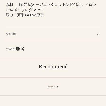
ン
ン
素材 ｜ 綿 70%(オーガニックコットン100％) ナイロン
ハ
ハ
28% ポリウレタン 2%
イ
イ
厚み｜薄手●●●○○厚手
ソ
ソ
ッ
ッ
ク
ク
洗濯表示
ス
ス
SHARE:
Recommend
HOME