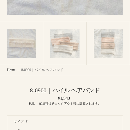
Home
8-0900｜パイル ヘアバンド
8-0900｜パイル ヘアバンド
Regular
¥1,540
price
税込
配送料
はチェックアウト時に計算されます。
サイズ: F