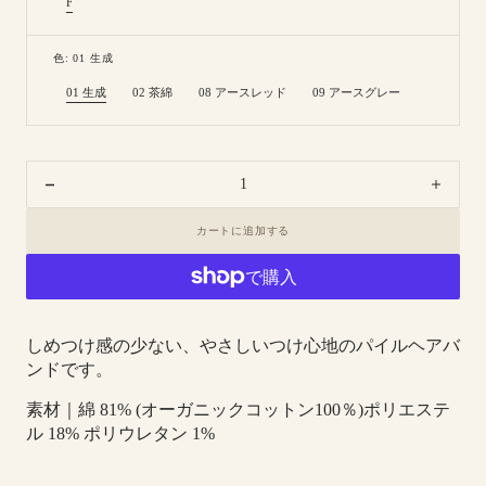
F
Variant
sold
out
or
色: 01 生成
unavailable
01 生成
02 茶綿
08 アースレッド
09 アースグレー
Variant
Variant
Variant
Variant
sold
sold
sold
sold
out
out
out
out
or
or
or
or
unavailable
unavailable
unavailable
unavailable
Decrease
Increa
quantity
quanti
カートに追加する
for
for
8-
8-
0900
0900
｜
｜
パ
パ
しめつけ感の少ない、やさしいつけ心地のパイルヘアバ
イ
イ
ンドです。
ル
ル
素材｜綿 81% (オーガニックコットン100％)ポリエステ
ヘ
ヘ
ル 18% ポリウレタン 1%
ア
ア
バ
バ