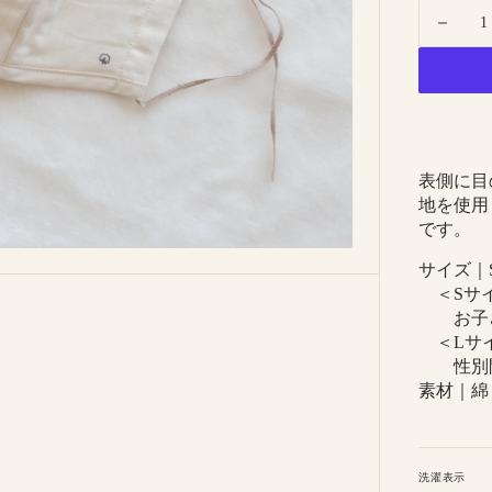
in
Decre
gallery
quanti
view
for
8-
0905
｜
高
表側に目
密
地を使用
度
です。
ガ
サイズ｜
ー
＜Sサ
ゼ
お子さ
マ
＜Lサ
ス
性別問
ク
素材｜綿 
洗濯表示