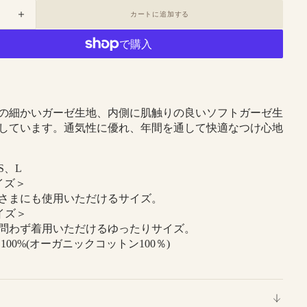
in
カートに追加する
ase
Increase
gallery
ty
quantity
view
for
8-
0905
｜
高
の細かいガーゼ生地、内側に肌触りの良いソフトガーゼ生
密
しています。通気性に優れ、年間を通して快適なつけ心地
度
ガ
S、L
ー
イズ＞
ゼ
まにも使用いただけるサイズ。
マ
イズ＞
ス
わず着用いただけるゆったりサイズ。
ク
100%(オーガニックコットン100％)