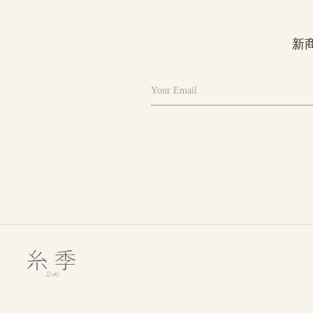
新
Your Email