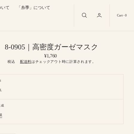
ついて
「糸季」について
0
Cart
0
8-0905｜高密度ガーゼマスク
Regular
¥1,760
price
税込
配送料
はチェックアウト時に計算されます。
S
L
t
Variant
sold
out
or
生成
ilable
unavailable
成
riant
ld
Open
t
media
available
2