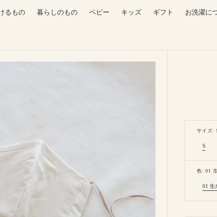
けるもの
暮らしのもの
ベビー
キッズ
ギフト
お洗濯に
サイズ: 
S
Varian
sold
out
or
色: 01 
unava
01 生
Va
so
Open
ou
featured
or
un
media