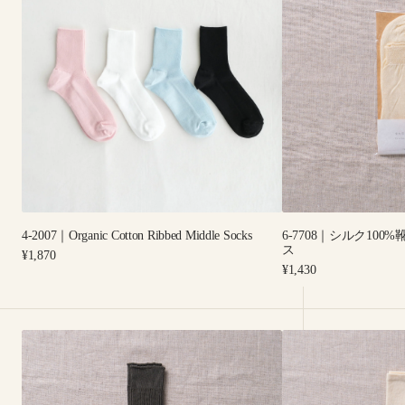
｜
｜
Organic
シ
Cotton
ル
Ribbed
ク
Middle
100%
Socks
靴
下
先
丸
イ
ン
ナ
4-2007｜Organic Cotton Ribbed Middle Socks
6-7708｜シルク10
ー
ス
Regular
¥1,870
ソ
price
Regular
¥1,430
ッ
price
ク
ス
8-
8-
0011
0013
｜
｜
綿
ゴ