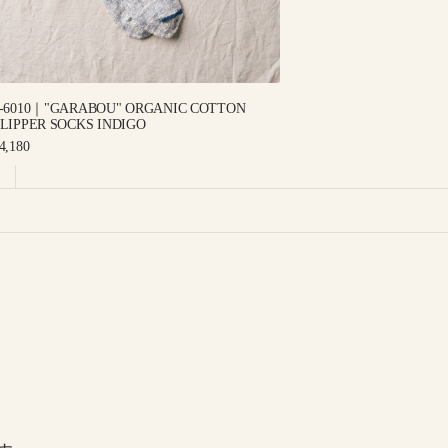
7-6010｜"GARABOU" ORGANIC COTTON
LIPPER SOCKS INDIGO
egular
4,180
rice