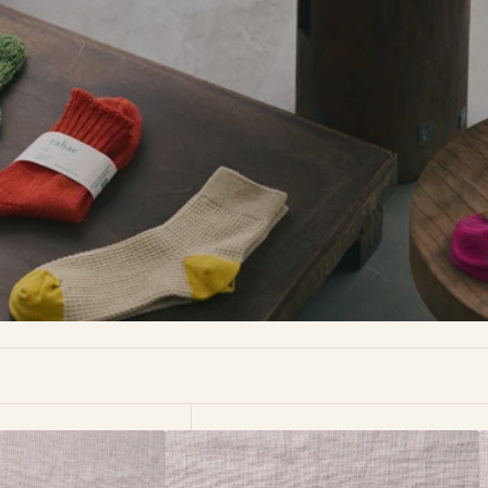
8-
8
0408
0