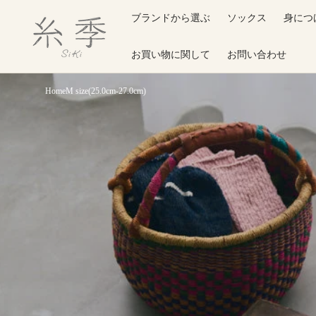
O
ブランドから選ぶ
ソックス
身につ
N
T
E
N
お買い物に関して
お問い合わせ
T
Home
M size(25.0cm-27.0cm)