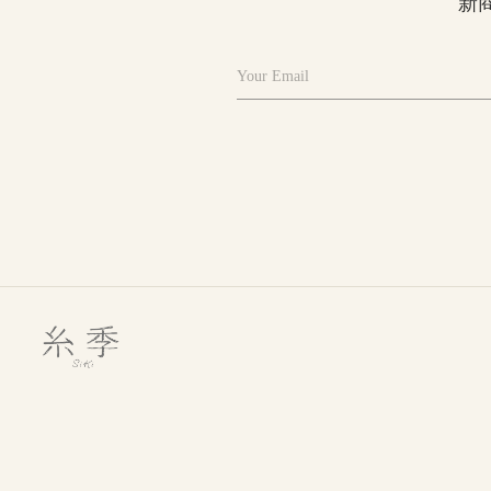
新
Your Email