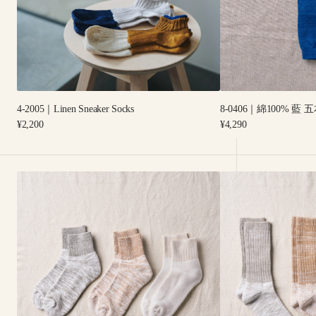
本
指
ソ
ッ
ク
ス
4-2005｜Linen Sneaker Socks
8-0406｜綿100% 
Regular
Regular
¥2,200
¥4,290
price
price
7-
7-
5004
5003
｜
｜
ORGANIC
ORGANIC
COTTON
COTTON
ANKLE
PILE
PILE
SOCKS
SOCKS