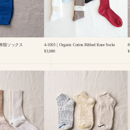
Socks
藍 五本指ソックス
4-1003｜Organic Cotton Ribbed Knee Socks
Regular
R
¥3,080
¥
price
p
7-
7
5012
6
｜"GARABOU"
ORGANIC
COTTON
ANKLE
S
SOCKS