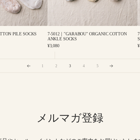
TTON PILE SOCKS
7-5012｜"GARABOU" ORGANIC COTTON
ANKLE SOCKS
S
Regular
R
¥3,080
¥
price
p
1
2
3
4
5
メルマガ登録