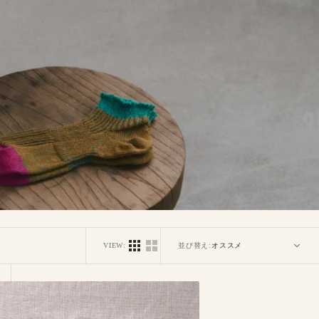
VIEW:
並び替え:
-
032