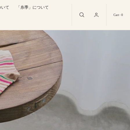
ついて
「糸季」について
0
Cart
0