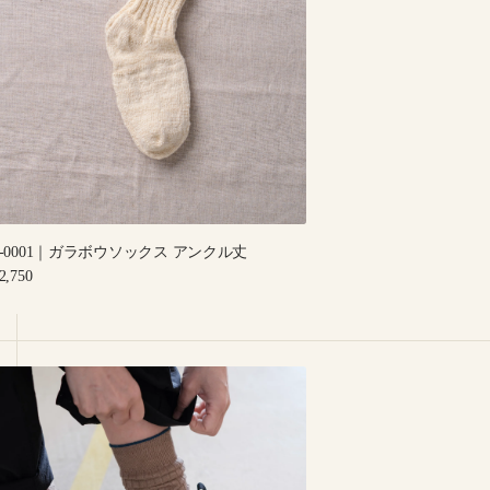
ラ
ボ
ウ
ソ
ッ
ク
ス
ア
ン
ク
8-0001｜ガラボウソックス アンクル丈
ル
egular
2,750
丈
rice
-
010
｜
inen
ibbed