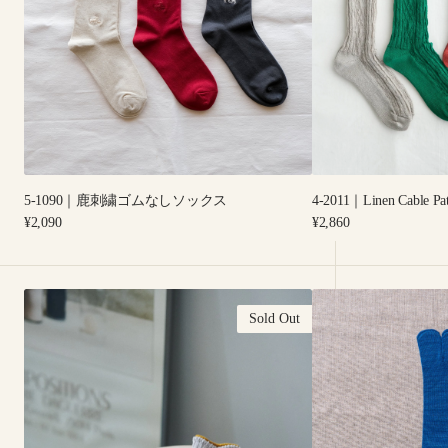
繍
Pattern
ゴ
Socks
ム
な
し
ソ
ッ
ク
ス
5-1090｜鹿刺繍ゴムなしソックス
4-2011｜Linen Cable Pat
Regular
Regular
¥2,090
¥2,860
price
price
4-
8-
Sold Out
2005
0406
｜
｜
Linen
綿
Sneaker
100%
Socks
藍
五