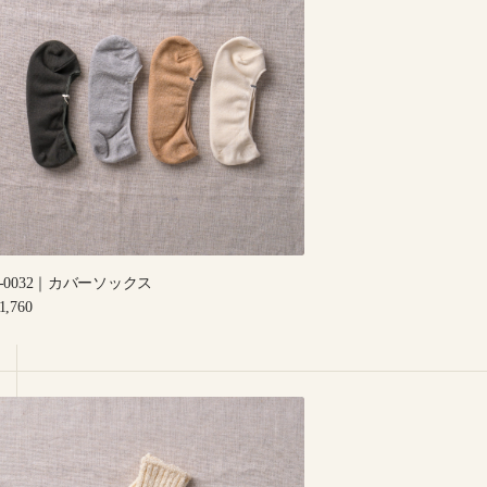
｜
カ
バ
ー
ソ
ッ
ク
ス
8-0032｜カバーソックス
egular
1,760
rice
-
001
｜
ガ