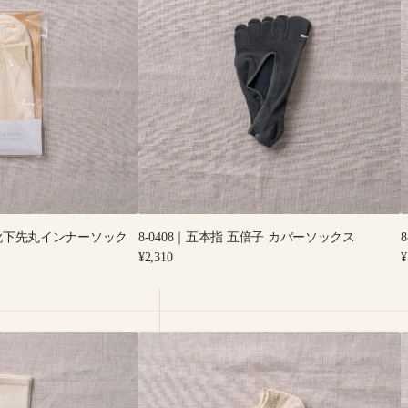
｜
五
本
指
五
倍
子
カ
バ
ー
ソ
ッ
0%靴下先丸インナーソック
8-0408｜五本指 五倍子 カバーソックス
ク
Regular
R
¥2,310
¥
ス
price
p
8-
8
0030
0
｜
ス