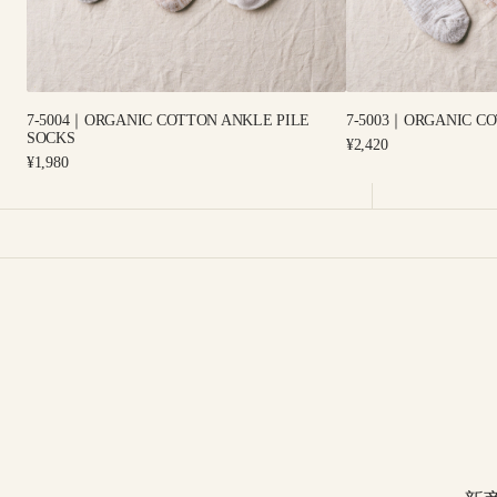
7-5004｜ORGANIC COTTON ANKLE PILE
7-5003｜ORGANIC CO
SOCKS
Regular
¥2,420
Regular
price
¥1,980
price