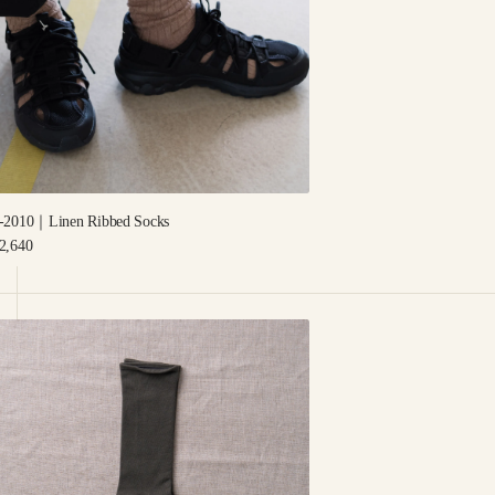
ocks
-2010｜Linen Ribbed Socks
egular
2,640
rice
-
015
｜
五
倍
子
ゴ