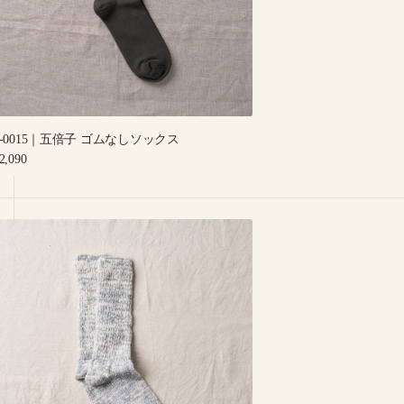
ム
な
し
ソ
ッ
ク
ス
8-0015｜五倍子 ゴムなしソックス
egular
2,090
rice
-
010
｜"GARABOU"
ORGANIC
COTTON
LIPPER
SOCKS
INDIGO