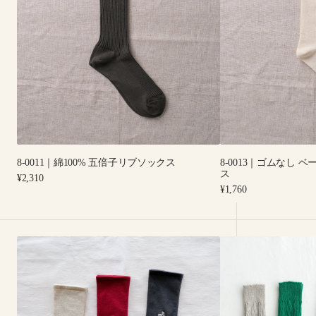
100%
ム
五
な
倍
し
子
ベ
リ
ー
ブ
シ
ソ
ッ
ッ
ク
ク
プ
ス
レ
8-0011｜綿100% 五倍子リブソックス
8-0013｜ゴムなし
ー
ス
Regular
¥2,310
ン
price
Regular
¥1,760
ソ
price
ッ
ク
5-
ス
4-
1090
2011
｜
｜
鹿
Linen
刺
Cable