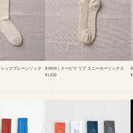
ー
ピ
マ
リ
ブ
ス
ニ
ー
カ
ー
 ベーシックプレーンソック
8-0030｜スーピマ リブ スニーカーソックス
ソ
Regular
R
¥1,650
¥
ッ
price
p
ク
ス
4-
4
2004
2
｜
Organic
L
Cotton
R