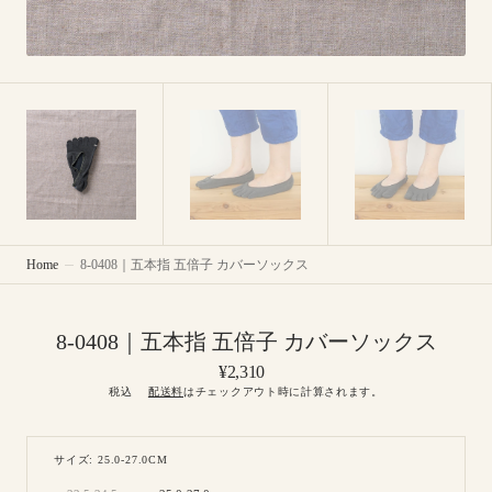
Home
8-0408｜五本指 五倍子 カバーソックス
8-0408｜五本指 五倍子 カバーソックス
Regular
¥2,310
price
税込
配送料
はチェックアウト時に計算されます。
サイズ: 25.0-27.0CM