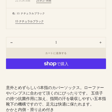
22.5-24.5cm
25.0-27.0cm
Variant
Variant
sold
sold
out
out
or
or
色: 15 ナチュラルブラック
unavailable
unavailable
15 ナチュラルブラック
Variant
sold
out
or
unavailable
Decrease
Increa
quantity
quanti
カートに追加する
for
for
8-
8-
0408
0408
｜
｜
五
五
本
本
意外とめずらしい5本指のカバーソックス。ローファー
指
指
やパンプスに合わせて頂くのにぴったりです。 五倍子
五
五
の持つ抗菌作用に加え、指間の汗を吸収しやすい五本指
倍
倍
靴下の機構ですので、足元は快適に保たれます。
子
子
かかと内側・滑り止め付き