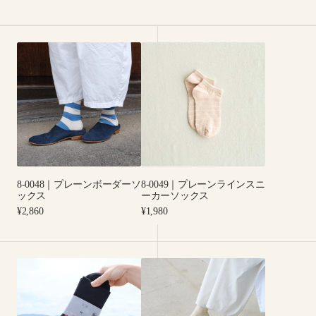
8-
8-
0048
0049
｜
｜
プ
プ
レ
レ
ー
ー
ン
ン
ボ
ラ
ー
イ
8-0048｜プレーンボーダーソ
8-0049｜プレーンラインスニ
ダ
ン
ックス
ーカーソックス
ー
ス
Regular
Regular
¥2,860
¥1,980
ソ
ニ
price
price
ッ
ー
ク
カ
5-
4-
ス
ー
1096
2003
ソ
｜
｜
ッ
オ
Organic
ク