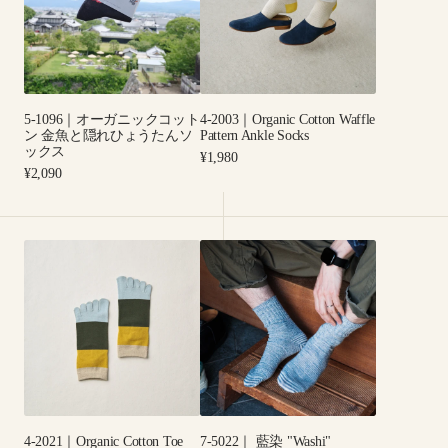
ー
Cotton
ス
ガ
Waffle
ニ
Pattern
ッ
Ankle
ク
Socks
5-1096｜オーガニックコット
4-2003｜Organic Cotton Waffle
コ
ン 金魚と隠れひょうたんソ
Pattern Ankle Socks
ッ
ックス
Regular
¥1,980
ト
Regular
price
¥2,090
price
ン
金
魚
4-
7-
と
2021
5022
隠
｜
｜
れ
Organic
藍
ひ
Cotton
染
ょ
Toe
"Washi"
う
Ankle
Organic
た
Socks
Cotton
ん
Ribbed
ソ
4-2021｜Organic Cotton Toe
7-5022｜ 藍染 "Washi"
Socks