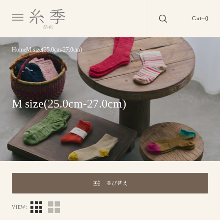
O
N
0
0
Cart
T
E
N
T
Home
M size(25.0cm-27.0cm)
Collection:
M size(25.0cm-27.0cm)
並び替え
VIEW: