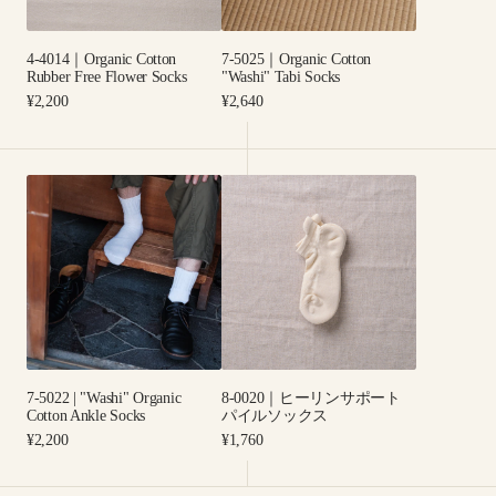
Flower
Socks
Socks
4-4014｜Organic Cotton
7-5025｜Organic Cotton
Rubber Free Flower Socks
"Washi" Tabi Socks
Regular
Regular
¥2,200
¥2,640
price
price
7-
8-
5022
0020
|
｜
"Washi"
ヒ
Organic
ー
Cotton
リ
Ankle
ン
Socks
サ
ポ
7-5022 | "Washi" Organic
8-0020｜ヒーリンサポート
ー
Cotton Ankle Socks
パイルソックス
ト
Regular
Regular
¥2,200
¥1,760
パ
price
price
イ