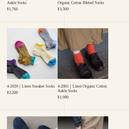
ッ
Ankle Socks
Organic Cotton Ribbed Socks
ク
Regular
Regular
¥1,760
¥3,300
price
price
ス
4-
4-
2020
2001
｜
｜
Linen
Linen
Sneaker
Organic
Socks
Cotton
Ankle
Socks
4-2020｜Linen Sneaker Socks
4-2001｜Linen Organic Cotton
Ankle Socks
Regular
¥2,200
price
Regular
¥1,980
price
4-
4-
2019
2018