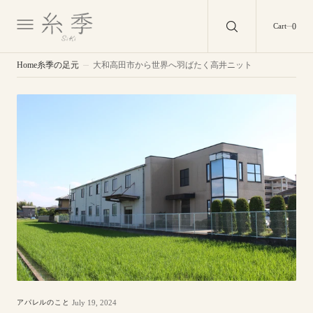
O
N
0
0
Cart
T
E
N
T
Home
糸季の足元
大和高田市から世界へ羽ばたく高井ニット
July 19, 2024
アパレルのこと