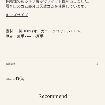
ク
ク
伸縮性のあるリブ編みでフィット性を出しました。
ス
ス
履き口のゴム部分は天然ゴムを使用しています。
キッズサイズ
素材 ｜ 綿 100%
(
オーガニックコットン
100
％
)
厚み｜薄手●●●○○厚手
洗濯表示
SHARE:
Recommend