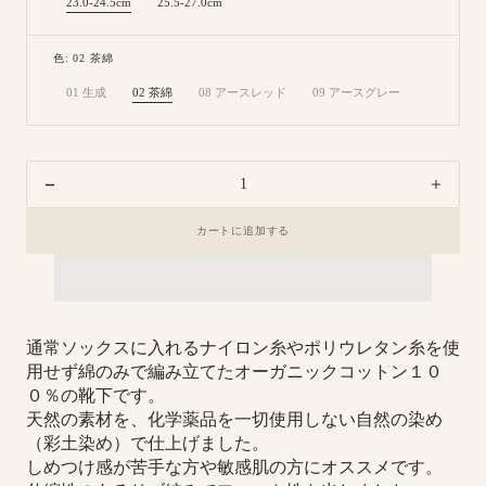
23.0-24.5cm
25.5-27.0cm
Variant
Variant
sold
sold
out
out
or
or
色: 02 茶綿
unavailable
unavailable
01 生成
02 茶綿
08 アースレッド
09 アースグレー
Variant
Variant
Variant
Variant
sold
sold
sold
sold
out
out
out
out
or
or
or
or
unavailable
unavailable
unavailable
unavailable
Decrease
Increa
quantity
quanti
カートに追加する
for
for
8-
8-
0010
0010
｜
｜
綿
綿
通常ソックスに入れるナイロン糸やポリウレタン糸を使
100%
100%
用せず綿のみで編み立てたオーガニックコットン１０
リ
リ
０％の靴下です。
ブ
ブ
天然の素材を、化学薬品を一切使用しない自然の染め
ソ
ソ
（彩土染め）で仕上げました。
ッ
ッ
しめつけ感が苦手な方や敏感肌の方にオススメです。