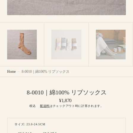
Home
8-0010｜綿100% リブソックス
8-0010｜綿100% リブソックス
Regular
¥1,870
price
税込
配送料
はチェックアウト時に計算されます。
サイズ: 23.0-24.5CM