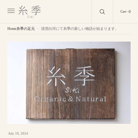
O
N
0
0
Cart
T
E
N
T
Home
糸季の足元
清澄白河にて糸季の新しい物語が始まります。
July 19, 2024