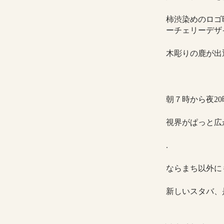
柿渋染めのロゴ
ーチェリーデザ
木彫りの鹿が出
朝７時から夜
20
視界がぱっと広
.
ならまち以外に
新しいスタバ、