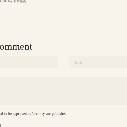
9, 2024
by
野村泰嵩
comment
Email
d to be approved before they are published.