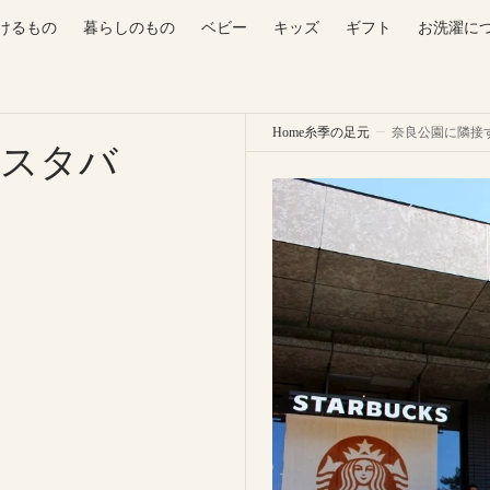
けるもの
暮らしのもの
ベビー
キッズ
ギフト
お洗濯に
Home
糸季の足元
奈良公園に隣接
のスタバ