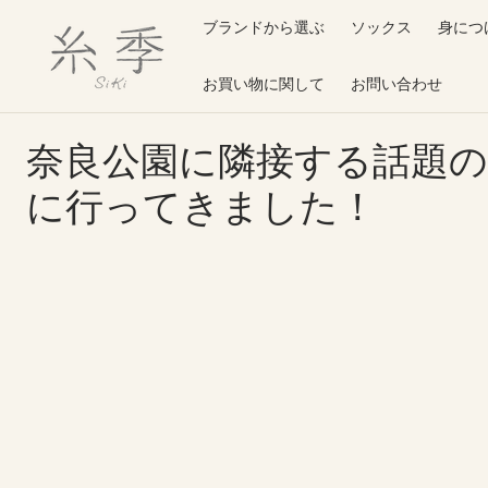
O
ブランドから選ぶ
ソックス
身につ
N
T
E
N
お買い物に関して
お問い合わせ
T
奈良公園に隣接する話題
に行ってきました！