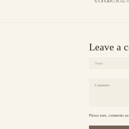
July 1
ならまちあれこれ
Leave a 
Name
Comment
Please note, comments nee