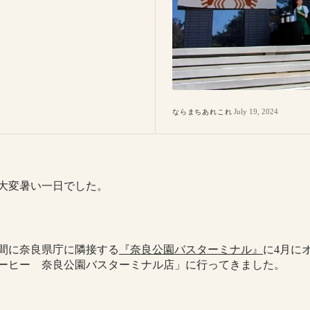
July 19, 2024
ならまちあれこれ
大変暑い一日でした。
間に奈良県庁に隣接する
『奈良公園バスターミナル』
に
4
月に
ーヒー 奈良公園バスターミナル店」に行ってきました。